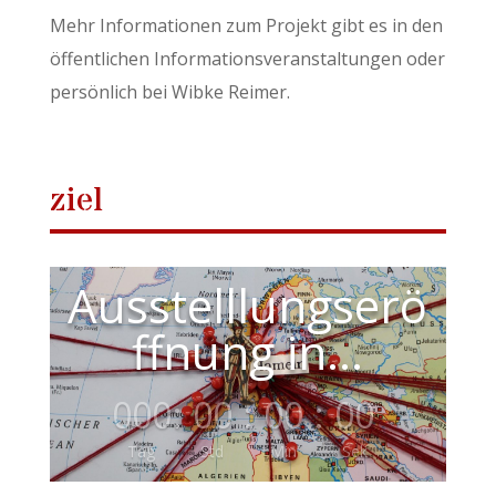
Mehr Informationen zum Projekt gibt es in den
öffentlichen Informationsveranstaltungen oder
persönlich bei Wibke Reimer.
ziel
Ausstelllungserö
ffnung in...
000
:
00
:
00
:
00
Tag
Std
Min
Sek