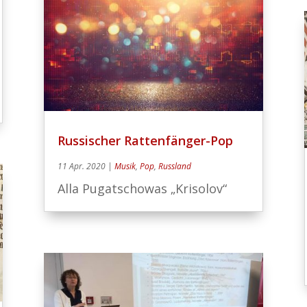
Russischer Rattenfänger-Pop
11 Apr. 2020
|
Musik
,
Pop
,
Russland
Alla Pugatschowas „Krisolov“