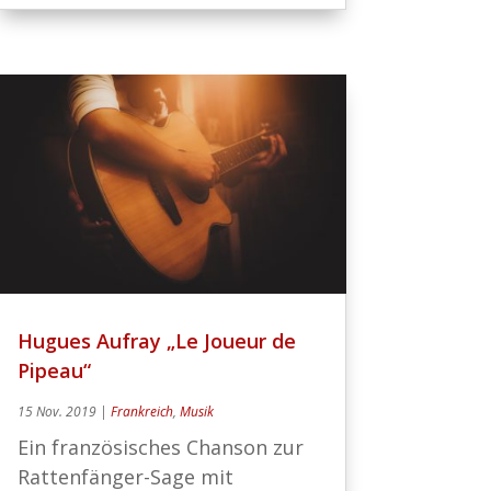
Hugues Aufray „Le Joueur de
Pipeau“
15 Nov. 2019
|
Frankreich
,
Musik
Ein französisches Chanson zur
Rattenfänger-Sage mit