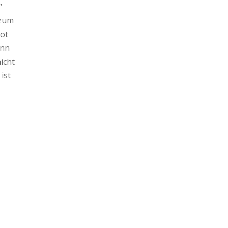
“
 zum
tot
ann
icht
ist