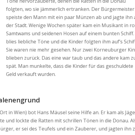
Töne hervorzauberte, denen die Ratten in die Donau
folgten, wo sie jämmerlich ertranken. Der Bürgermeister
speiste den Mann mit ein paar Münzen ab und jagte ihn 
der Stadt. Wenige Wochen später kam ein Musikant in r
Samtwams und seidenen Hosen auf einem bunten Schiff.
blies liebliche Töne und die Kinder folgten ihm auf’s Schif
Sie waren nie mehr gesehen. Nur zwei Korneuburger Ki
blieben zurück. Das eine war taub und das andere kam z
spät. Man munkelte, dass die Kinder für das geschuldete
Geld verkauft wurden.
alenengrund
t in Wien) bot Hans Mäusel seine Hilfe an. Er kam als Jäge
te und lockte die Ratten mit schrillen Tönen in die Donau. Al
Bürger, er sei des Teufels und ein Zauberer, und jagten ihn