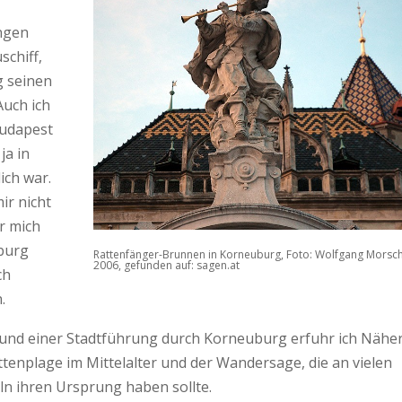
ungen
chiff,
g seinen
Auch ich
Budapest
ja in
ich war.
ir nicht
ür mich
burg
Rattenfänger-Brunnen in Korneuburg, Foto: Wolfgang Morsch
2006, gefunden auf: sagen.at
ch
.
 und einer Stadtführung durch Korneuburg erfuhr ich Nähe
ttenplage im Mittelalter und der Wandersage, die an vielen
ln ihren Ursprung haben sollte.