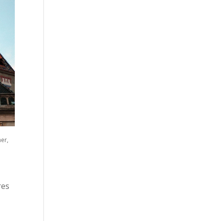
er,
res