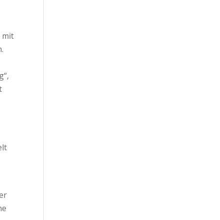
 mit
.
g“,
t
lt
er
he