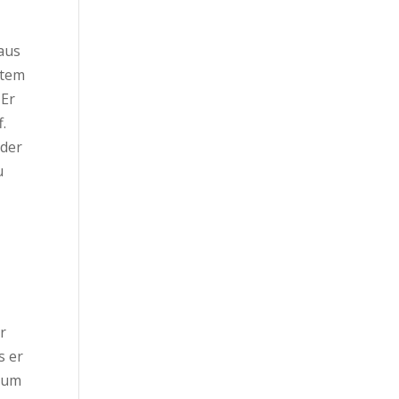
aus
otem
 Er
f.
nder
u
r
s er
 zum