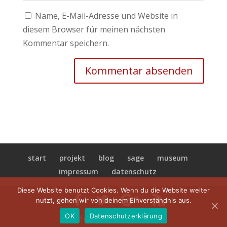
Name, E-Mail-Adresse und Website in
diesem Browser für meinen nächsten
Kommentar speichern.
start
projekt
blog
sage
museum
impressum
datenschutz
Diese Website benutzt Cookies. Wenn du die Website weiter
nutzt, gehen wir von deinem Einverständnis aus.
OK
Datenschutzerklärung
@ Museum Hameln 2019