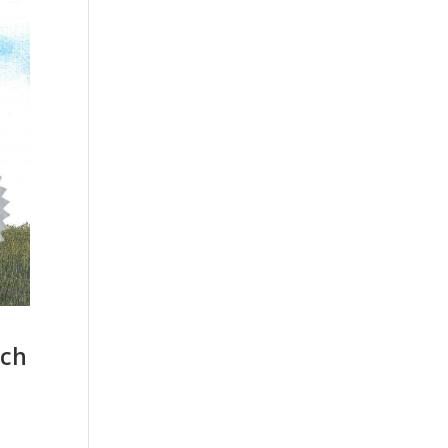
ameln
sch