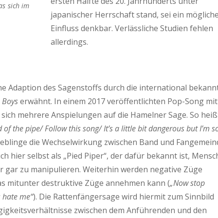
ersten Hälfte des 20. Jahrhunderts unter
as sich im
japanischer Herrschaft stand, sei ein möglich
Einfluss denkbar. Verlässliche Studien fehlen
allerdings.
he Adaption des Sagenstoffs durch die international bekann
 Boys
erwähnt. In einem 2017 veröffentlichten Pop-Song mit
 sich mehrere Anspielungen auf die Hamelner Sage. So heiß
of the pipe/ Follow this song/ It’s a little bit dangerous but I’m s
-Lieblinge die Wechselwirkung zwischen Band und Fangemein
ich hier selbst als „Pied Piper“, der dafür bekannt ist, Mens
er gar zu manipulieren. Weiterhin werden negative Züge
das mitunter destruktive Züge annehmen kann (
„Now stop
s hate me“
). Die Rattenfängersage wird hiermit zum Sinnbild
gigkeitsverhältnisse zwischen dem Anführenden und den