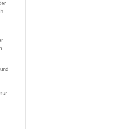
der
ch
er
n
g und
nur
n