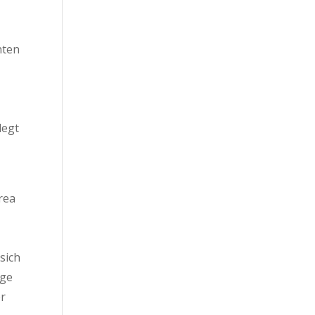
nten
legt
rea
sich
age
er