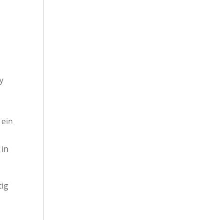
y
 ein
 in
tig