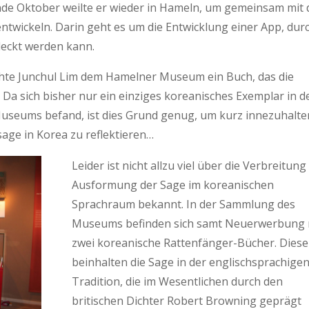
nde Oktober weilte er wieder in Hameln, um gemeinsam mit 
ntwickeln. Darin geht es um die Entwicklung einer App, dur
deckt werden kann.
chte Junchul Lim dem Hamelner Museum ein Buch, das die
 Da sich bisher nur ein einziges koreanisches Exemplar in d
useums befand, ist dies Grund genug, um kurz innezuhalte
age in Korea zu reflektieren…
Leider ist nicht allzu viel über die Verbreitun
Ausformung der Sage im koreanischen
Sprachraum bekannt. In der Sammlung des
Museums befinden sich samt Neuerwerbung 
zwei koreanische Rattenfänger-Bücher. Diese
beinhalten die Sage in der englischsprachige
Tradition, die im Wesentlichen durch den
britischen Dichter Robert Browning geprägt