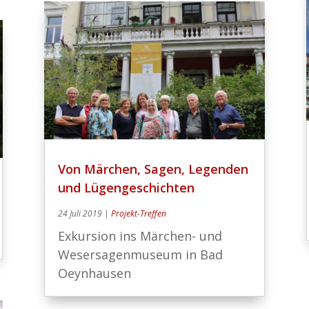
Von Märchen, Sagen, Legenden
und Lügengeschichten
24 Juli 2019
|
Projekt-Treffen
Exkursion ins Märchen- und
Wesersagenmuseum in Bad
Oeynhausen